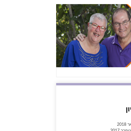
ן
2018
בר 2017