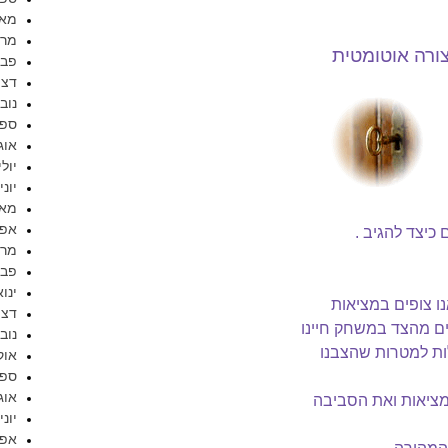
מאי 17
מרץ 7
צורה אוטומטית
פברו
דצמב
נובמב
ספטמ
אוגוס
יולי 16
יוני 016
מאי 16
אפריל
כיצד להגיב .
מרץ 6
פברו
ינואר 
ו צופים במציאות
דצמב
ים מהצד במשחק חיינו
נובמב
ות למטרות שהצבנו
אוקט
ספטמ
אוגוס
מציאות ואת הסביבה
יוני 015
אפריל