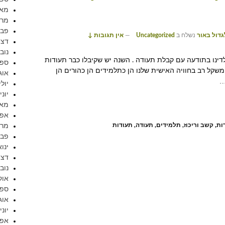
מאי 17
מרץ 7
פברו
גדול באור
נשלח ב
Uncategorized
—
אין תגובות ↓
דצמב
נובמב
ינו בתודעה עם קבלת תעודה . השנה יש שקיבלו כבר תעודות
ספטמ
שקל רב בחוויה האישית שלנו הן כתלמידים הן כהורים הן
אוגוס
יולי 16
יוני 016
מאי 16
אפריל
ות
,
קשב וריכוז
,
תלמידים
,
תעודה
,
תעודות
מרץ 6
פברו
ינואר 
דצמב
נובמב
אוקט
ספטמ
אוגוס
יוני 015
אפריל