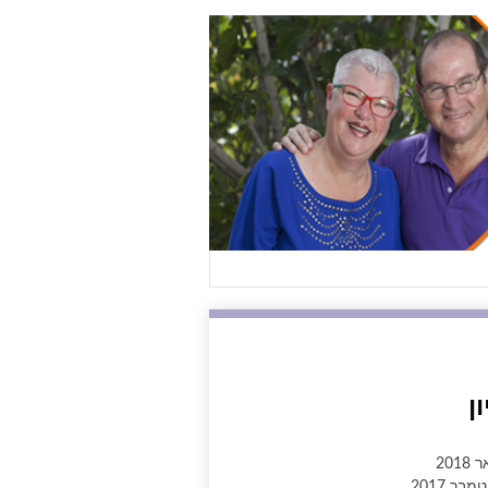
ן
2018
בר 2017