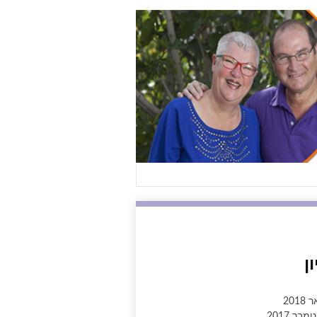
ן
2018
בר 2017