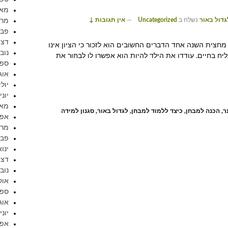
מאי 17
גדול באור
נשלח ב
Uncategorized
—
אין תגובות ↓
מרץ 7
פברו
דצמב
מחצית השנה אחד הדברים החשובים הוא לזכור כי הציון אינו
נובמב
ליח בחיים. עודדו את הילד להיות הוא אפשרו לו לבחור את
ספטמ
אוגוס
יולי 16
יוני 016
מאי 16
ר
,
הכנה למבחן
,
כיצד ללמוד למבחן
,
לגדול באור
,
סגנון למידה
אפריל
מרץ 6
פברו
ינואר 
דצמב
נובמב
אוקט
ספטמ
אוגוס
יוני 015
אפריל