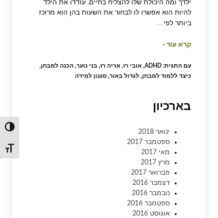
ילדך ומה היכולת שלו להצליח בחיים. עודדו את הילד
להיות הוא אפשרו לו לבחור את השעות בהן הוא מרוכז
…
ביותר לפי
קרא עוד ›
עם התגית:
ADHD
,
אובי רז
,
אריה רז
,
בני נוער
,
הכנה למבחן
,
כיצד ללמוד למבחן
,
לגדול באור
,
סגנון למידה
בארכיון
הפעל/כ
ינואר 2018
ספטמבר 2017
מתג גו
מאי 2017
מרץ 2017
פברואר 2017
דצמבר 2016
נובמבר 2016
ספטמבר 2016
אוגוסט 2016